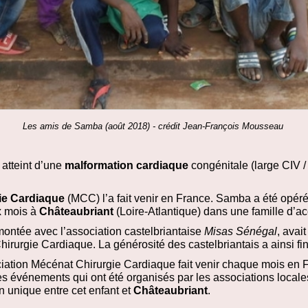
Les amis de Samba (août 2018) - crédit Jean-François Mousseau
 atteint d’une
malformation cardiaque
congénitale (large CIV /
ie Cardiaque
(MCC) l’a fait venir en France. Samba a été opé
ux mois à
Châteaubriant
(Loire-Atlantique) dans une famille d’a
ontée avec l’association castelbriantaise
Misas Sénégal
, avai
rurgie Cardiaque. La générosité des castelbriantais a ainsi fi
ciation Mécénat Chirurgie Cardiaque fait venir chaque mois en 
les événements qui ont été organisés par les associations locale
ien unique entre cet enfant et
Châteaubriant
.